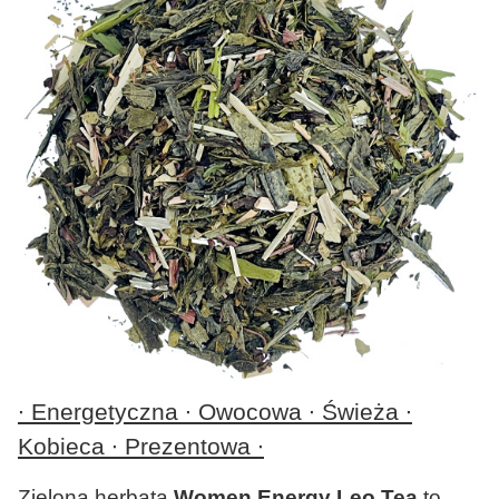
∙ Energetyczna ∙ Owocowa ∙ Świeża ∙
Kobieca ∙ Prezentowa ∙
Zielona herbata
Women Energy Leo Tea
to