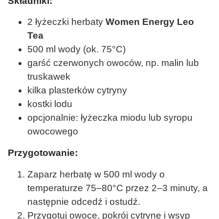
Składniki:
2 łyżeczki herbaty
Women Energy Leo
Tea
500 ml wody (ok. 75°C)
garść czerwonych owoców, np. malin lub
truskawek
kilka plasterków cytryny
kostki lodu
opcjonalnie: łyżeczka miodu lub syropu
owocowego
Przygotowanie:
Zaparz herbatę w 500 ml wody o
temperaturze 75–80°C przez 2–3 minuty, a
następnie odcedź i ostudź.
Przygotuj owoce, pokrój cytrynę i wsyp