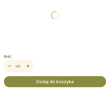
Poszczególne warianty mogą różnić się ceną
*
Opakowanie
Metalowa Puszka
Tekturowy Kubek
Torebka Doypack
Ilość
szt.
Dodaj do koszyka