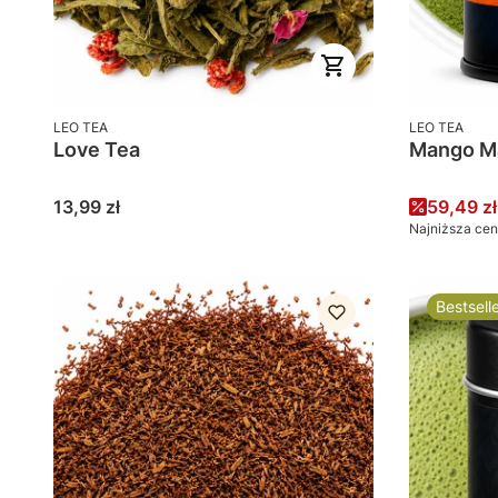
PRODUCENT
PRODUCENT
LEO TEA
LEO TEA
Love Tea
Mango M
Cena
Cena pr
13,99 zł
59,49 zł
Najniższa cen
Bestsell