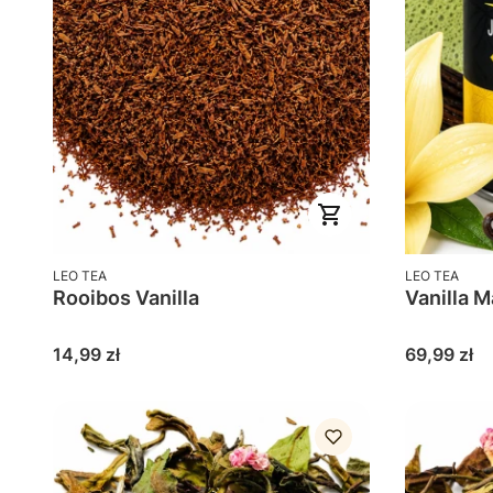
PRODUCENT
PRODUCENT
LEO TEA
LEO TEA
Rooibos Vanilla
Vanilla 
Cena
Cena
14,99 zł
69,99 zł