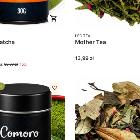
PRODUCENT
LEO TEA
atcha
Mother Tea
omocyjna
Cena
13,99 zł
a:
69,99 zł
-15%
er