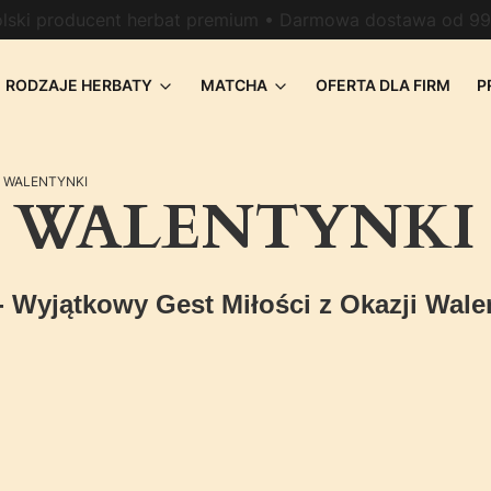
lski producent herbat premium • Darmowa dostawa od 99
RODZAJE HERBATY
MATCHA
OFERTA DLA FIRM
P
 WALENTYNKI
 WALENTYNKI
 Wyjątkowy Gest Miłości z Okazji Wale