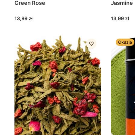
Green Rose
Jasmine
Cena
Cena
13,99 zł
13,99 zł
Okazja