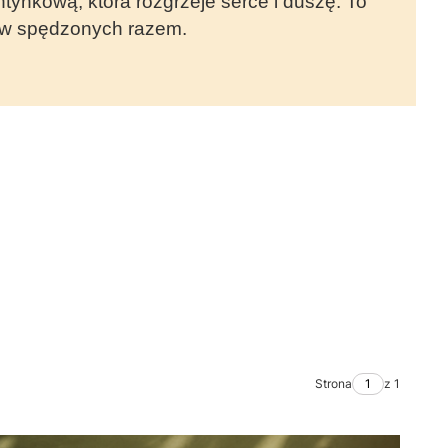
ntynkową, która rozgrzeje serce i duszę. To
rów spędzonych razem.
Strona
z 1