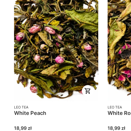
PRODUCENT
PRODUCENT
LEO TEA
LEO TEA
White Peach
White Ro
Cena
Cena
18,99 zł
18,99 zł