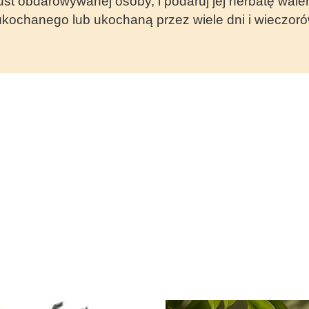
gust obdarowywanej osoby, i podaruj jej herbatę wale
 ukochanego lub ukochaną przez wiele dni i wieczo