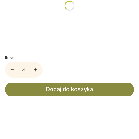
*
Opakowanie
Metalowa Puszka
Tekturowy Kubek
Torebka Doypack
Ilość
szt.
Dodaj do koszyka