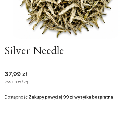
Silver Needle
Cena
37,99 zł
759,80 zł / kg
Dostępność:
Zakupy powyżej 99 zł wysyłka bezpłatna
Wybierz wariant produktu:
Poszczególne warianty mogą różnić się ceną