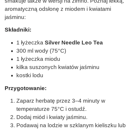
smakuje także w wersji na zimno. Poznaj lekką,
aromatyczną odsłonę z miodem i kwiatami
jaśminu:
Składniki:
1 łyżeczka
Silver Needle Leo Tea
300 ml wody (75°C)
1 łyżeczka miodu
kilka suszonych kwiatów jaśminu
kostki lodu
Przygotowanie:
Zaparz herbatę przez 3–4 minuty w
temperaturze 75°C i ostudź.
Dodaj miód i kwiaty jaśminu.
Podawaj na lodzie w szklanym kieliszku lub