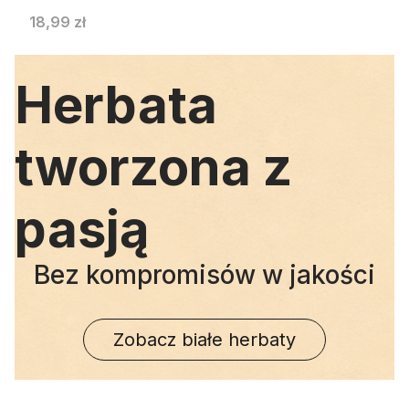
Cena
18,99 zł
Herbata
tworzona z
pasją
Bez kompromisów w jakości
Zobacz białe herbaty